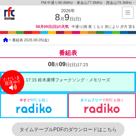
FM:中通り90.8MHz・東金山77.8MHz・西金山79.3MHz・金山
2026年
8
9
月
日(日)
08月09日(日)の天気
中通り(雨 夜 くもり 所により 夕方 雷を伴
> 番組表 2026.06.05(金)
番組表
08
09
月
日(日)
17:23
ただいま
17:15 鈴木康博フォークソング・メモリーズ
放送中!!
今すぐ
RFCを聴く
タイムフリー
でRFCを聴く
タイムテーブルPDFのダウンロードはこちら