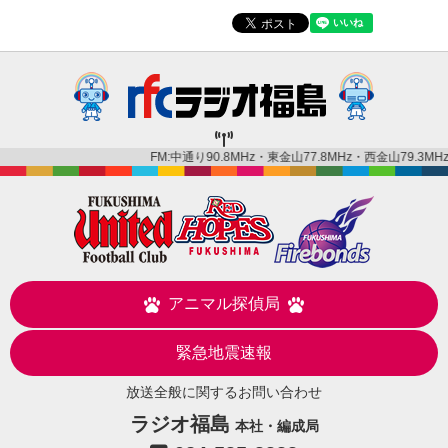
FM:中通り90.8MHz・東金山77.8MHz・西金山79.3MHz・金
アニマル探偵局
緊急地震速報
放送全般に関するお問い合わせ
ラジオ福島
本社・編成局