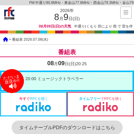
FM:中通り90.8MHz・東金山77.8MHz・西金山79.3MHz・金山79.3M
2026年
8
9
月
日(日)
08月09日(日)の天気
中通り(くもり 所により 雨 で 雷を伴う
> 番組表 2026.07.08(水)
番組表
08
09
月
日(日)
20:25
ただいま
20:00 ミュージックトラベラー
放送中!!
今すぐ
RFCを聴く
タイムフリー
でRFCを聴く
タイムテーブルPDFのダウンロードはこちら