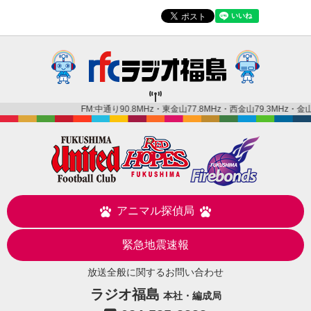
FM:中通り90.8MHz・東金山77.8MHz・西金山79.3MHz・金山79.
アニマル探偵局
緊急地震速報
放送全般に関するお問い合わせ
ラジオ福島
本社・編成局