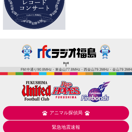
FM:中通り90.8MHz・東金山77.8MHz・西金山79.3MHz・金山79.3MHz・会津90.8
アニマル探偵局
緊急地震速報