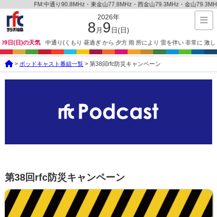
FM:中通り90.8MHz・東金山77.8MHz・西金山79.3MHz・金山79.3MHz・会津90.8
2026年
8
9
月
日(日)
通り(くもり 昼過ぎ から 夕方 雨 所により 雷を伴い 非常に 激しく 降る)
浜通り(くも
>
ポッドキャスト番組一覧
> 第38回rfc防災キャンペーン
第38回rfc防災キャンペーン