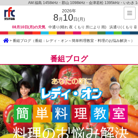
AM:福島 1458kHz・郡山 1098kHz・会津若松 1395kHz・いわき 1431kHz・原
2026年
8
10
月
日(月)
)の天気
中通り(晴れ 夜 くもり 所により 雨)
浜通り(くもり 昼過ぎ 晴れ 所により 夕
> 番組ブログ（番組：レディ・オン～簡単料理教室・料理のお悩み解決～）
番組ブログ