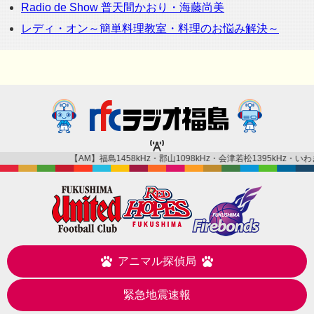
Radio de Show 普天間かおり・海藤尚美
レディ・オン～簡単料理教室・料理のお悩み解決～
【AM】福島1458kHz・郡山1098kHz・会津若松1395kHz・いわき1431kHz・
アニマル探偵局
緊急地震速報