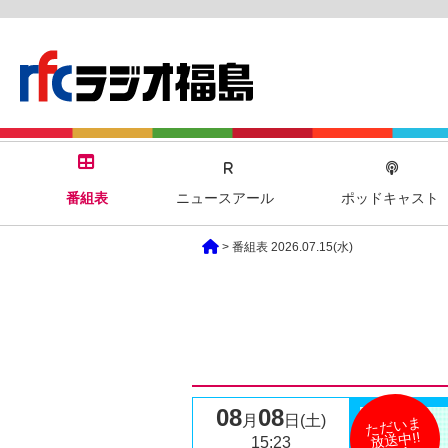
番組表
ニュースアール
ポッドキャスト
> 番組表 2026.07.15(水)
08
08
月
日(土)
ただいま
放送中!!
15:23