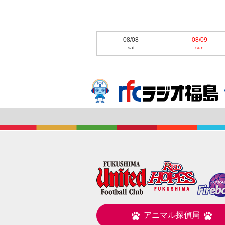
08/08
08/09
sat
sun
アニマル探偵局