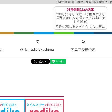
FM:中通り90.8MHz・東金山77.8MHz・西金山79
08月08日(土)の天気
中通り(くもり 夕方 一時 雨 所により
昼過ぎ から 夕方 雷を伴い 非常に 激
しく 降る)
浜通り(晴れ 昼過ぎ から くもり 所に
より 昼過ぎ から 夕方 雨 で 雷を伴い
非常に 激しく 降る)
会津(くもり 昼過ぎ から 夕方 雨 所に
より 雷を伴い 非常に 激しく 降る)
08/08 11:00更新
an
@rfc_radiofukushima
アニマル探偵局
ぐ
RFCを聴く
タイムフリー
でRFCを聴く