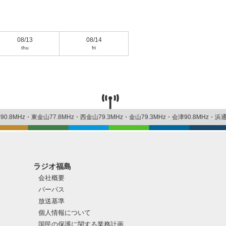
08/13
08/14
thu
fri
MHz・東金山77.8MHz・西金山79.3MHz・金山79.3MHz・会津90.8MHz・浜通り90.2MH
ラジオ福島
会社概要
パーパス
放送基準
個人情報について
国民の保護に関する業務計画