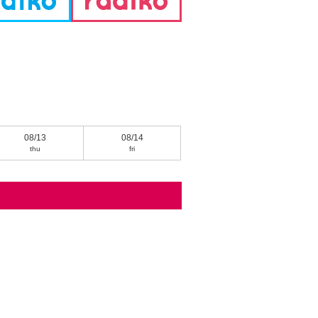
08/13
08/14
thu
fri