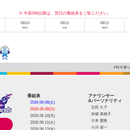
※.午前5時以降は、翌日の番組表をご覧ください。
08/10
08/11
08/12
mon
tue
wed
FM:中通り90.8
番組表
アナウンサー
&パーソナリティ
2026.08.08(土)
石田 久子
2026.08.09(日)
井畑 美穂子
2026.08.10(月)
大本 愛惟
2026.08.11(火)
小川 栄一
2026.08.12(水)