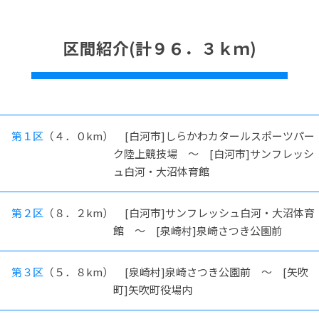
区間紹介(計９６．３ｋｍ)
第１区
（４．０km）
[白河市]しらかわカタールスポーツパー
ク陸上競技場 ～ [白河市]サンフレッシ
ュ白河・大沼体育館
第２区
（８．２km）
[白河市]サンフレッシュ白河・大沼体育
館 ～ [泉崎村]泉崎さつき公園前
第３区
（５．８km）
[泉崎村]泉崎さつき公園前 ～ [矢吹
町]矢吹町役場内