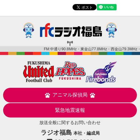
FM:中通り90.8MHz・東金山77.8MHz・西金山79.3MHz・金山
アニマル探偵局
緊急地震速報
放送全般に関するお問い合わせ
ラジオ福島
本社・編成局