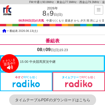
FM:中通り90.8MHz・東金山77.8MHz・西金山79.3MHz・金山79
2026年
8
9
月
日(日)
08月09日(日)の天気
中通り(くもり 昼過ぎ から 夕方 雨 所により 雷を
> 番組表 2026.06.13(土)
番組表
08
09
月
日(日)
15:23
ただいま
15:00 中央競馬実況中継
放送中!!
今すぐ
RFCを聴く
タイムフリー
でRFCを聴く
タイムテーブルPDFのダウンロードはこちら