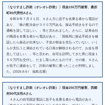
〔なりすまし詐欺（オレオレ詐欺）〕現金150万円被害、桑折
町80代男性Aさん
令和８年７月３１日、Ａさん方に息子を名乗る者から電話が
あり、「株の配当金が３００万円ある。振込手続きをするので
通帳を貸してほしい。」等と言われました。さらに、証券会社
の職員を名乗る者から電話があり、「国税局に振込手続きを確
認したら振込が出来ない。子息が税金を支払っていない。いく
らか支払うと凍結されている口座が解除されるので、お金を用
意してほしい。」等と言われ、自宅を訪問してきた男に現金１
５０万円を交付し、だまし取られたものです。その後、Ａさん
が息子に連絡をして、詐欺の被害に遭ったことが判明しまし
た。(2026.8.6 / 福島北署)
〔なりすまし詐欺（オレオレ詐欺）〕現金250万円被害、西郷
村80代女性Aさん
Ａさんの自宅固定電話に息子を名乗る者から電話があり、