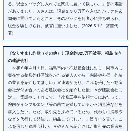
る。現金をバッグに入れて玄関先に置いて欲しい。」旨の電話
がありました。Ａさんは、現金１５０万円を入れたバッグを玄
関先に置いていたところ、そのバッグを何者かに持ち去られ、
現金を騙し取られ、被害に遭いました。(2026.5.1 / 猪苗代
署)
〔なりすまし詐欺（その他）〕現金約825万円被害、福島市内
の建設会社
令和８年４月１日、福島市内の不動産会社に対し、同市内に
実在する整形外科医院をかたる犯人Ａから「内装や外壁、外装
の業者を紹介してほしい」旨連絡があり、これを受けた不動産
会社が付き合いのある建設会社を紹介した後、Ａが建設会社に
対し、電話やＬＩＮＥで、「改修工事を依頼するにあたって、
院内がインフルエンザ等の菌で充満しているから消毒液などを
購入したい。ただ、取引先と揉めているため、代わりに消毒液
などを代行して発注し、納品してほしい。」旨うそを言い、こ
れを信じた建設会社が、ＡやＡから紹介された取引先の業者を