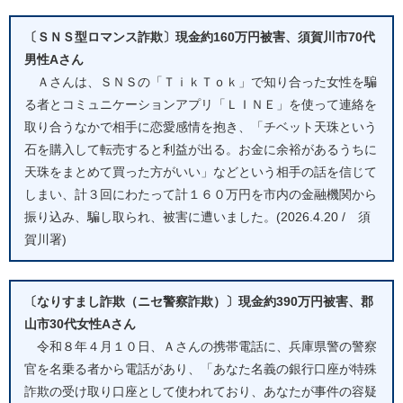
〔ＳＮＳ型ロマンス詐欺〕現金約160万円被害、須賀川市70代
男性Aさん
Ａさんは、ＳＮＳの「ＴｉｋＴｏｋ」で知り合った女性を騙
る者とコミュニケーションアプリ「ＬＩＮＥ」を使って連絡を
取り合うなかで相手に恋愛感情を抱き、「チベット天珠という
石を購入して転売すると利益が出る。お金に余裕があるうちに
天珠をまとめて買った方がいい」などという相手の話を信じて
しまい、計３回にわたって計１６０万円を市内の金融機関から
振り込み、騙し取られ、被害に遭いました。(2026.4.20 / 須
賀川署)
〔なりすまし詐欺（ニセ警察詐欺）〕現金約390万円被害、郡
山市30代女性Aさん
令和８年４月１０日、Ａさんの携帯電話に、兵庫県警の警察
官を名乗る者から電話があり、「あなた名義の銀行口座が特殊
詐欺の受け取り口座として使われており、あなたが事件の容疑