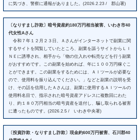
に気づき、警察に通報がありました。(2026.2.23 / 郡山署)
〔なりすまし詐欺〕暗号資産約180万円相当被害、いわき市40
代女性Aさん
令和７年１２月２３日、Ａさんがインターネットで副業に関
するサイトを閲覧していたところ、副業を謳うサイトからＬＩ
ＮＥに誘導され、相手から「物の仕入れや転売などを行う副業
がおすすめです。この副業を始めれば、年に１００万円稼ぐこ
とができます。この副業をするためには、ＡＩツールが必要な
ので、使用料を振り込んでください。」などと副業の説明を受
け、その話を信用したＡさんは、副業に使用するＡＩツールの
使用料名目で、指示された暗号資産アドレスに複数回にわた
り、約１８０万円相当の暗号資産を送付し、騙し取られる被害
に遭ったものです。(2026.2.5 / いわき中央署)
〔投資詐欺・なりすまし詐欺〕現金約600万円被害、石川郡40