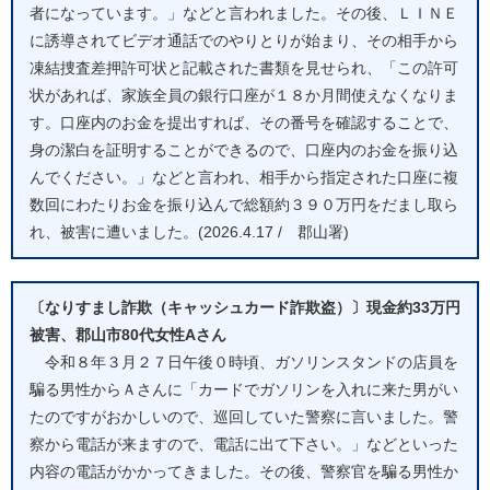
者になっています。」などと言われました。その後、ＬＩＮＥ
に誘導されてビデオ通話でのやりとりが始まり、その相手から
凍結捜査差押許可状と記載された書類を見せられ、「この許可
状があれば、家族全員の銀行口座が１８か月間使えなくなりま
す。口座内のお金を提出すれば、その番号を確認することで、
身の潔白を証明することができるので、口座内のお金を振り込
んでください。」などと言われ、相手から指定された口座に複
数回にわたりお金を振り込んで総額約３９０万円をだまし取ら
れ、被害に遭いました。(2026.4.17 / 郡山署)
〔なりすまし詐欺（キャッシュカード詐欺盗）〕現金約33万円
被害、郡山市80代女性Aさん
令和８年３月２７日午後０時頃、ガソリンスタンドの店員を
騙る男性からＡさんに「カードでガソリンを入れに来た男がい
たのですがおかしいので、巡回していた警察に言いました。警
察から電話が来ますので、電話に出て下さい。」などといった
内容の電話がかかってきました。その後、警察官を騙る男性か