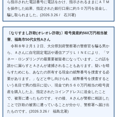
ら指示された電話番号に電話をかけ、指示されるままにＡＴＭ
を操作した結果、指定された銀行口座に約５０万円を送金し、
騙し取られました。(2026.3.26 / 石川署)
〔なりすまし詐欺(オレオレ詐欺)〕暗号資産約560万円相当被
害、福島市50代女性Aさん
令和８年２月１２日、大分県別府警察署の警察官を騙る男か
ら、Ａさんに自宅固定電話や通信アプリＬＩＮＥにより、「マ
ネー・ロンダリングの最重要被疑者になっています。この話を
誰かに漏らすとＡさんが逮捕されることもあります。疑いを晴
らすためにも、あなたの所有する現金の紙幣番号を捜査する必
要があります。」などと申し向けられ、紙幣番号を捜査すると
いう名目で男の指示に従い、現金で約５６０万円相当の暗号資
産を購入した上、指定されたコインアドレスに送金したこと
で、被害に遭ったものです。その後、Ａさんが警察に相談した
ことで詐欺の被害に遭っていることが分かり、警察署へ届け出
たものです。(2026.3.26 / 福島北署)