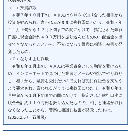
代男性Aさん
（１）投資詐欺
令和７年１０月下旬、ＡさんはＳＮＳで知り合った相手から
投資を勧められ、言われるがままに複数回にわたり、令和７年
１１月上旬から１２月下旬までの間にかけて、指定された銀行
口座に現金合計約４９０万円を振り込んだものの、配当金を出
金できなかったことから、不安になって警察に相談し被害が発
覚したもの。
（２）なりすまし詐欺
令和８年１月上旬、Ａさんは事業資金として融資を受けるた
め、インターネットで見つけた業者とメールや電話でやり取り
し、相手から、融資を受けたいのであれば先に保証金を支払う
よう要求され、言われるがままに複数回にわたり、令和８年１
月中旬から１月下旬までの間にかけて、指定された銀行口座に
現金合計約１１０万円を振り込んだものの、相手と連絡が取れ
なくなったことから、警察に相談し被害が発覚したもの。
(2026.2.5 / 石川署)