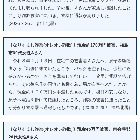
てだまし取られました。その後、Ａさんが家族に相談したこと
により詐欺被害に気づき、警察に通報がありました。
(2026.2.26 / 郡山北署)
〔なりすまし詐欺(オレオレ詐欺)〕現金約170万円被害、福島
市90代女性Aさん
令和８年２月１３日、在宅中の被害者Ａさんへ、息子を騙る
者から「出張に来ていたところ、バッグを盗まれた。会社に迷
惑がかかるので、お金を準備して欲しい。」旨固定電話で告げ
られ、その後息子の同僚と名乗る若い男が自宅へ来たことか
ら、現金約１７０万円を手渡したものです。後日不安になり、
息子へ電話を掛けて確認したところ、詐欺の被害に遭ったこと
が分かり警察署へ通報したものです。(2026.2.26 / 福島北署)
〔なりすまし詐欺(オレオレ詐欺)〕現金45万円被害、南会津郡
20代女性Aさん