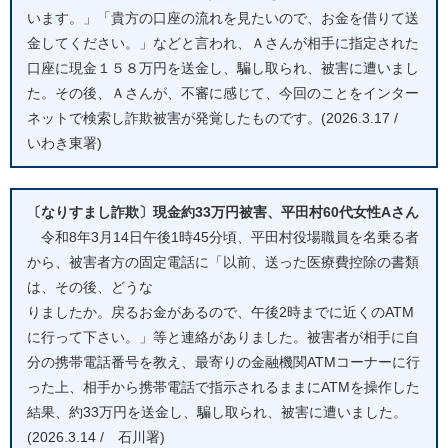
います。」「貴方の口座の流れを見たいので、お金を借りて送
金してください。」などと言われ、Ａさんが相手に指定された
口座に現金１５８万円を送金し、騙し取られ、被害に遭いまし
た。その後、Ａさんが、不審に感じて、今回のことをインター
ネットで検索し詐欺被害が発覚したものです。(2026.3.17 /
いわき東署)
〔なりすまし詐欺〕現金約33万円被害、平田村60代女性Aさん
令和8年3月14日午後1時45分頃、平田村役場職員を名乗る者
から、被害者方の固定電話に「以前、送った医療費控除の書類
は、その後、どうな
りましたか。戻るお金があるので、午後2時までに近くのATM
に行って下さい。」等と連絡がありました。被害者が相手に自
分の携帯電話番号を教え、最寄りの金融機関ATMコーナーに行
った上、相手から携帯電話で指示されるままにATMを操作した
結果、約33万円を送金し、騙し取られ、被害に遭いました。
(2026.3.14 / 石川署)