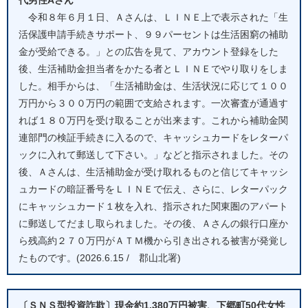
令和８年６月１日、Ａさんは、ＬＩＮＥ上で表示された「生
活保護申請手続きサポート、９９パーセントは生活困窮の補助
金が受給できる。」との広告を見て、アカウント登録をした
後、生活補助金担当者をかたる者とＬＩＮＥでやり取りをしま
した。相手からは、「生活補助金は、生活状況に応じて１００
万円から３００万円の範囲で支給されます。一次審査が通過す
れば１８０万円を受け取ることが出来ます。これから補助金関
連部門の検証手続きに入るので、キャッシュカードをレターパ
ックに入れて郵送して下さい。」などと指示されました。その
後、Ａさんは、生活補助金が受け取れるものと信じてキャッシ
ュカードの暗証番号をＬＩＮＥで伝え、さらに、レターパック
にキャッシュカード１枚を入れ、指示された関東圏のアパート
に郵送してだまし取られました。その後、Ａさんの銀行口座か
ら残高約２７０万円がＡＴＭ機から引き出される被害が発覚し
たものです。(2026.6.15 / 郡山北署)
〔ＳＮＳ型投資詐欺〕現金約1,380万円被害、下郷町50代女性