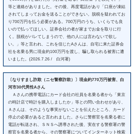
等と連絡がありました。その後、再度電話があり「口座が凍結
されてしまってお金を送ることができない。脱税を疑われてお
り700万円を払う必要がある。700万円のうち、いくらでも良
いので払ってほしい。証券会社の者が家までお金を取りに行
く。脱税がバレてしまうので、他の人には言わないで欲し
い。」等と言われ、これを信じたAさんは、自宅に来た証券会
社を名乗る男に現金約100万円を渡し、騙し取られる被害に遭
いました。(2026.7.26 / 白河署)
〔なりすまし詐欺（ニセ警察詐欺）〕現金約770万円被害、白
河市30代男性Aさん
Ａさんの携帯電話にカード会社の社員を名乗る者から「東京
の時計店で時計を購入しましたか」等との問い合わせがあり、
Ａさんは、そのような事実がないことを伝えたところ、カード
停止の必要があると言われました。さらに警察官を名乗る者に
電話が転送され、ＳＮＳへ誘導された後、実在する警察署の警
察官を名乗る者から、その警察署についてインターネット検索