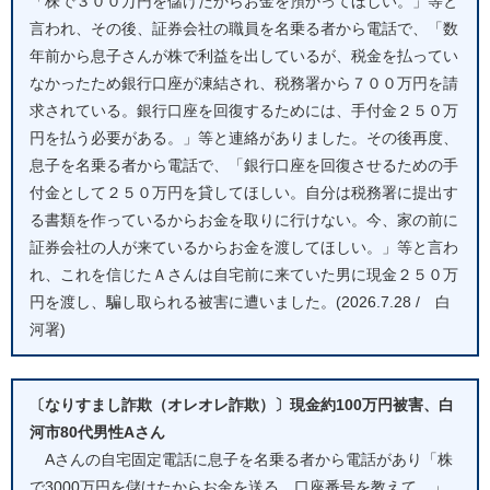
「株で３００万円を儲けたからお金を預かってほしい。」等と
言われ、その後、証券会社の職員を名乗る者から電話で、「数
年前から息子さんが株で利益を出しているが、税金を払ってい
なかったため銀行口座が凍結され、税務署から７００万円を請
求されている。銀行口座を回復するためには、手付金２５０万
円を払う必要がある。」等と連絡がありました。その後再度、
息子を名乗る者から電話で、「銀行口座を回復させるための手
付金として２５０万円を貸してほしい。自分は税務署に提出す
る書類を作っているからお金を取りに行けない。今、家の前に
証券会社の人が来ているからお金を渡してほしい。」等と言わ
れ、これを信じたＡさんは自宅前に来ていた男に現金２５０万
円を渡し、騙し取られる被害に遭いました。(2026.7.28 / 白
河署)
〔なりすまし詐欺（オレオレ詐欺）〕現金約100万円被害、白
河市80代男性Aさん
Aさんの自宅固定電話に息子を名乗る者から電話があり「株
で3000万円を儲けたからお金を送る。口座番号を教えて。」