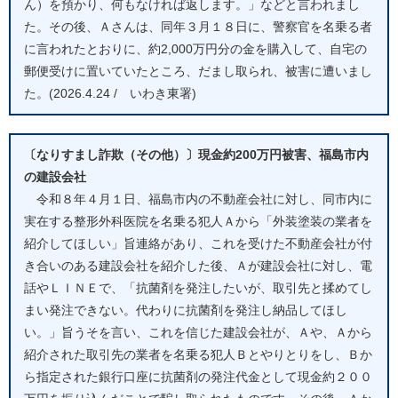
ん）を預かり、何もなければ返します。」などと言われまし
た。その後、Ａさんは、同年３月１８日に、警察官を名乗る者
に言われたとおりに、約2,000万円分の金を購入して、自宅の
郵便受けに置いていたところ、だまし取られ、被害に遭いまし
た。(2026.4.24 / いわき東署)
〔なりすまし詐欺（その他）〕現金約200万円被害、福島市内
の建設会社
令和８年４月１日、福島市内の不動産会社に対し、同市内に
実在する整形外科医院を名乗る犯人Ａから「外装塗装の業者を
紹介してほしい」旨連絡があり、これを受けた不動産会社が付
き合いのある建設会社を紹介した後、Ａが建設会社に対し、電
話やＬＩＮＥで、「抗菌剤を発注したいが、取引先と揉めてし
まい発注できない。代わりに抗菌剤を発注し納品してほし
い。」旨うそを言い、これを信じた建設会社が、Ａや、Ａから
紹介された取引先の業者を名乗る犯人Ｂとやりとりをし、Ｂか
ら指定された銀行口座に抗菌剤の発注代金として現金約２００