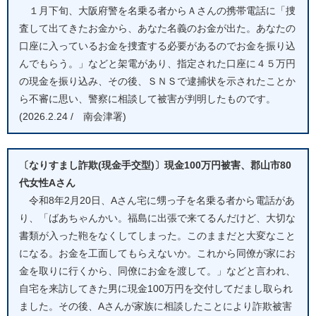
１月下旬、大阪府警を名乗る者からＡさんの携帯電話に「捜
査して出てきたお金から、あなた名義のお金が出た。あなたの
口座に入っているお金を捜査する必要があるのでお金を振り込
んでもらう。」などと架電があり、指定された口座に４５万円
の現金を振り込み、その後、ＳＮＳで逮捕状を示されたことか
ら不審に思い、警察に相談して被害が判明したものです。
(2026.2.24 / 南会津署)
〔なりすまし詐欺(現金手交型)〕現金100万円被害、郡山市80
代女性Aさん
令和8年2月20日、Aさん宅に甥っ子を名乗る者から電話があ
り、「ばあちゃんかい。福島に出張で来てるんだけど、大切な
書類が入った鞄をなくしてしまった。このままだと大変なこと
になる。お金を工面してもらえないか。これから同僚が家にお
金を取りに行くから、同僚にお金を渡して。」などと言われ、
自宅を来訪してきた男に現金100万円を交付してだまし取られ
ました。その後、Aさんが家族に相談したことにより詐欺被害