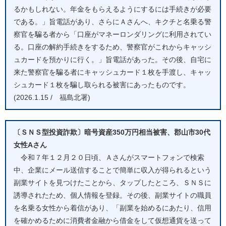
るかもしれない。年金をもらえるようにするには手続きが必要
である。」旨電話があり、さらにＡさんへ、キクチと名乗る警
察官を騙る者から「口座がマネーロンダリングに利用されてい
る。口座の解約手続きをするため、警察官がこれからキャッシ
ュカードを預かりに行く。」旨電話があった。その後、自宅に
来た警察官を騙る者にキャッシュカード１枚を手渡し、キャッ
シュカード１枚を騙し取られる被害にあったものです。
(2026.1.15 / 福島北署)
〔ＳＮＳ型投資詐欺〕暗号資産350万円相当被害、郡山市30代
女性Aさん
令和７年１２月２０日頃、Ａさんがスマートフォンで検索
中、企業にメール送信することで簡単に収入が得られるという
副業サイトを見つけたことから、タップしたところ、ＳＮＳに
誘導されたため、個人情報を登録。その後、副業サイトの職員
を名乗る女性から着信があり、「副業を始めるにあたり、信用
を確かめるために消費者金融から借金をして仮想通貨を送って