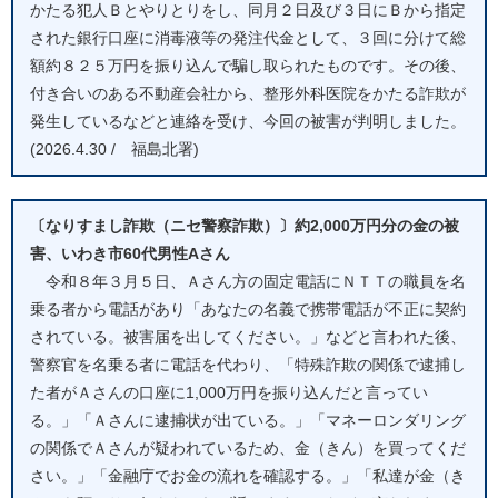
かたる犯人Ｂとやりとりをし、同月２日及び３日にＢから指定
された銀行口座に消毒液等の発注代金として、３回に分けて総
額約８２５万円を振り込んで騙し取られたものです。その後、
付き合いのある不動産会社から、整形外科医院をかたる詐欺が
発生しているなどと連絡を受け、今回の被害が判明しました。
(2026.4.30 / 福島北署)
〔なりすまし詐欺（ニセ警察詐欺）〕約2,000万円分の金の被
害、いわき市60代男性Aさん
令和８年３月５日、Ａさん方の固定電話にＮＴＴの職員を名
乗る者から電話があり「あなたの名義で携帯電話が不正に契約
されている。被害届を出してください。」などと言われた後、
警察官を名乗る者に電話を代わり、「特殊詐欺の関係で逮捕し
た者がＡさんの口座に1,000万円を振り込んだと言ってい
る。」「Ａさんに逮捕状が出ている。」「マネーロンダリング
の関係でＡさんが疑われているため、金（きん）を買ってくだ
さい。」「金融庁でお金の流れを確認する。」「私達が金（き