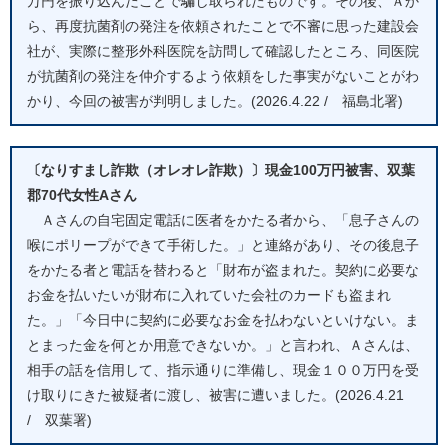
万円を振り込んだことで騙し取られたものです。その後、Ａか
ら、再度抗菌剤の発注を依頼されたことで不審に思った建設会
社が、実際に整形外科医院を訪問して確認したところ、同医院
が抗菌剤の発注を仲介するよう依頼をした事実がないことがわ
かり、今回の被害が判明しました。(2026.4.22 / 福島北署)
〔なりすまし詐欺（オレオレ詐欺）〕現金100万円被害、双葉
郡70代女性Aさん
Ａさんの自宅固定電話に医者をかたる者から、「息子さんの
喉にポリープができて手術した。」と連絡があり、その後息子
をかたる者と電話を替わると「財布が盗まれた。契約に必要な
お金を払いたいが財布に入れていた会社のカードも盗まれ
た。」「今日中に契約に必要なお金を払わないといけない。ま
とまった金を何とか用意できないか。」と言われ、Ａさんは、
相手の話を信用して、指示通りに準備し、現金１００万円を受
け取りにきた被疑者に渡し、被害に遭いました。(2026.4.21
/ 双葉署)