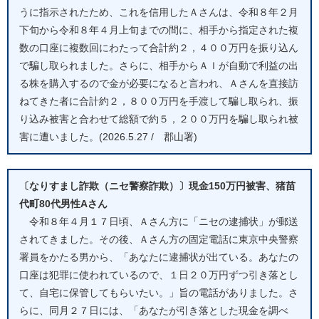
うに指示されたため、これを信用したＡさんは、令和８年２月
下旬から令和８年４月上旬までの間に、相手から指定された複
数の口座に複数回にわたって合計約２，４００万円を振り込ん
で騙し取られました。さらに、相手からＡＩが自動で利益の出
る株を購入するので金が必要になると言われ、Ａさんを直接訪
ねてきた者に合計約２，８００万円を手渡して騙し取られ、振
り込み被害と合わせて総額で約５，２００万円を騙し取られ被
害に遭いました。(2026.5.27 / 郡山署)
〔なりすまし詐欺（ニセ警察詐欺）〕現金150万円被害、猪苗
代町80代男性Aさん
令和８年４月１７日頃、Ａさん方に「ニセの逮捕状」が郵送
されてきました。その後、Ａさん方の固定電話に東京中央警察
署員をかたる男から、「あなたに逮捕状が出ている。あなたの
口座は犯罪に使われているので、１日２０万円ずつ引き落とし
て、自宅に保管してもらいたい。」旨の電話がありました。さ
らに、同月２７日には、「あなたが引き落とした現金を調べ