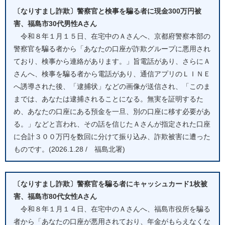
〔なりすまし詐欺〕警察官と検事を騙る者に現金300万円被
害、福島市30代男性Aさん
令和８年１月１５日、在宅中のＡさんへ、京都府警察本部の
警察官を騙る者から「あなたの口座が詐欺グループに悪用され
ており、検事から連絡があります。」旨電話があり、さらにＡ
さんへ、検事を騙る者から電話があり、通信アプリのＬＩＮＥ
へ誘導された後、「逮捕状」などの画像が送信され、「このま
までは、あなたは逮捕されることになる。無実を証明するた
め、あなたの口座にある預金を一旦、別の口座に移す必要があ
る。」などと言われ、その話を信じたＡさんが指定された口座
に合計３００万円を数回に分けて振り込み、詐欺被害に遭った
ものです。(2026.1.28 / 福島北署)
〔なりすまし詐欺〕警察官を騙る者にキャッシュカード1枚被
害、福島市80代女性Aさん
令和８年１月１４日、在宅中のＡさんへ、福島市役所を騙る
者から「あなたの口座が悪用されており、年金がもらえなくな