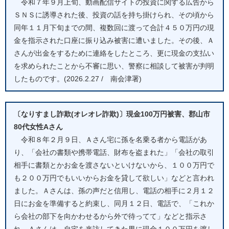
令和７年９月上旬、動画配信サイトの投資に関する広告から
ＳＮＳに誘導された後、投資の話を持ち掛けられ、その頃から
同年１１月下旬までの間、複数回に渡って合計４５０万円の現
金を指示された口座に振り込み被害に遭いました。その後、Ａ
さんが出金をするために連絡をしたところ、更に現金の支払い
を求められたことから不審に思い、警察に相談して被害が判明
したものです。(2026.2.27 / 南会津署)
〔なりすまし詐欺(オレオレ詐欺)〕現金100万円被害、郡山市
80代女性Aさん
令和８年２月９日、Ａさん宅に孫を名乗る者から電話があ
り、「会社の書類や携帯電話、財布を盗まれた」「会社の取引
相手に書類とかお金を渡さないといけないから、１００万円で
も２００万円でもいいからお金を貸して欲しい」などと言われ
ました。Ａさんは、孫の声だと信用し、電話の相手に２月１２
日にお金を準備すると約束し、同月１２日、電話で、「これか
ら会社の部下を向かわせるから外で待ってて」などと指示さ
れ、Ａさんは、自宅を来訪してきた男に現金１００万円を渡し