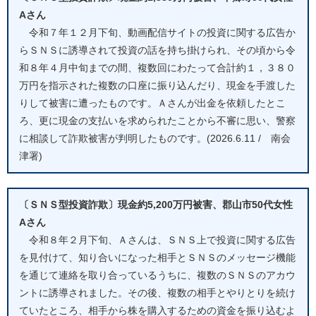
Aさん
令和７年１２月下旬、動画配信サイトの投資に関する広告か
らＳＮＳに誘導されて投資の話を持ち掛けられ、その頃から令
和８年４月中旬までの間、複数回にわたって合計約１，３８０
万円を指示された複数の口座に振り込んだり、現金を手渡した
りして被害に遭ったものです。Ａさんが出金を依頼したとこ
ろ、更に現金の支払いを求められたことから不審に思い、警察
に相談して詐欺被害が判明したものです。(2026.6.11 / 南会
津署)
〔ＳＮＳ型投資詐欺〕現金約5,200万円被害、郡山市50代女性
Aさん
令和８年２月下旬、Ａさんは、ＳＮＳ上で投資に関する広告
を見付けて、知り合いになった相手とＳＮＳのメッセージ機能
を通じて連絡を取り合っているうちに、複数のＳＮＳのアカウ
ントに誘導されました。その後、複数の相手とやりとりを続け
ていたところ、相手から株を購入するための資金を振り込むよ