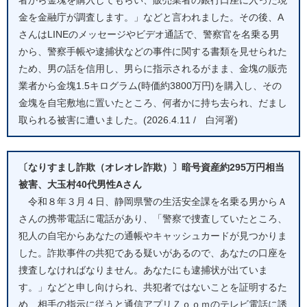
金を金融庁が調査します。」などと言われました。その後、A
さんはLINEのメッセージやビデオ通話で、警察官を名乗る男
から、警察手帳や逮捕状などの事件に関する書類を見せられた
ため、男の話を信用し、男らに指示されるがまま、金塊の販売
業者から金塊1.5キログラム(時価約3800万円)を購入し、その
金塊を自宅敷地に置いたところ、何者かに持ち去られ、だまし
取られる被害に遭いました。(2026.4.11 / 白河署)
〔なりすまし詐欺（オレオレ詐欺）〕暗号資産約295万円相当
被害、大玉村40代男性Aさん
令和８年３月４日、静岡県警の生活安全課を名乗る男からＡ
さんの携帯電話に電話があり、「警察で捜査していたところ、
犯人の自宅からあなたの通帳やキャッシュカードが見つかりま
した。詐欺事件の共犯である疑いがあるので、あなたの口座を
捜査しなければなりません。あなたにも逮捕状が出ていま
す。」などと申し向けられ、共犯者ではないことを証明するた
め、相手の指示に従うと通信アプリＺｏｏｍのテレビ電話に誘