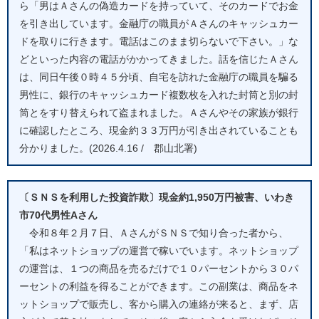
ら「男はＡさんの偽造カードを持っていて、そのカードでお金
を引き出しています。金融庁の職員がＡさんのキャッシュカー
ドを取りに行きます。電話はこのまま切らないで下さい。」な
どといった内容の電話がかかってきました。話を信じたＡさん
は、同日午後０時４５分頃、自宅を訪れた金融庁の職員を騙る
男性に、銀行のキャッシュカード複数枚を入れた封筒と別の封
筒とをすり替えられて盗まれました。Ａさんやその家族が銀行
に確認したところ、現金約３３万円が引き出されていることも
分かりました。(2026.4.16 / 郡山北署)
〔ＳＮＳを利用した投資詐欺〕現金約1,950万円被害、いわき
市70代男性Aさん
令和８年２月７日、ＡさんがＳＮＳで知り合った者から、
「私はネットショップの運営で稼いでいます。ネットショップ
の運営は、１つの商品を売るだけで１０パーセントから３０パ
ーセントの利益を得ることができます。この副業は、商品をネ
ットショップで販売し、客から購入の連絡が来ると、まず、店