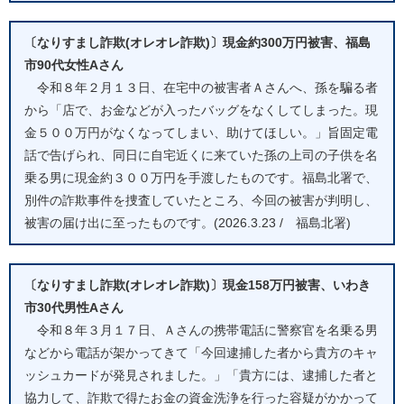
〔なりすまし詐欺(オレオレ詐欺)〕現金約300万円被害、福島
市90代女性Aさん
令和８年２月１３日、在宅中の被害者Ａさんへ、孫を騙る者
から「店で、お金などが入ったバッグをなくしてしまった。現
金５００万円がなくなってしまい、助けてほしい。」旨固定電
話で告げられ、同日に自宅近くに来ていた孫の上司の子供を名
乗る男に現金約３００万円を手渡したものです。福島北署で、
別件の詐欺事件を捜査していたところ、今回の被害が判明し、
被害の届け出に至ったものです。(2026.3.23 / 福島北署)
〔なりすまし詐欺(オレオレ詐欺)〕現金158万円被害、いわき
市30代男性Aさん
令和８年３月１７日、Ａさんの携帯電話に警察官を名乗る男
などから電話が架かってきて「今回逮捕した者から貴方のキャ
ッシュカードが発見されました。」「貴方には、逮捕した者と
協力して、詐欺で得たお金の資金洗浄を行った容疑がかかって