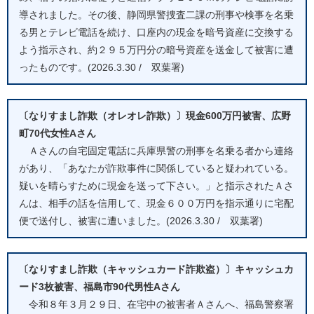
導されました。その後、静岡県警捜査二課の刑事や検事を名乗
る男とテレビ電話を続け、口座内の現金を暗号資産に交換する
よう指示され、約２９５万円分の暗号資産を送金して被害に遭
ったものです。(2026.3.30 / 双葉署)
〔なりすまし詐欺（オレオレ詐欺）〕現金600万円被害、広野
町70代女性Aさん
Ａさんの自宅固定電話に兵庫県警の刑事を名乗る者から連絡
があり、「あなたが詐欺事件に関係していると疑われている。
疑いを晴らすために現金を送って下さい。」と指示されたＡさ
んは、相手の話を信用して、現金６００万円を指示通りに宅配
便で送付し、被害に遭いました。(2026.3.30 / 双葉署)
〔なりすまし詐欺（キャッシュカード詐欺盗）〕キャッシュカ
ード3枚被害、福島市90代男性Aさん
令和８年３月２９日、在宅中の被害者Ａさんへ、福島警察署