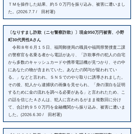
ＴＭを操作した結果、約５０万円を振り込み、被害に遭いまし
た。(2026.7.7 / 田村署)
〔なりすまし詐欺（ニセ警察詐欺）〕現金950万円被害、小野
町30代男性Aさん
令和８年６月１５日、福岡郵便局の職員や福岡県警捜査二課
の警察官を名乗る者から電話があり、「詐欺事件の犯人の自宅
から多数のキャッシュカードや携帯電話機が見つかり、その中
にあなたの物が含まれていた。あなたの関与が疑われてい
る。」などと言われ、ＳＮＳでのやり取りに誘導されました。
その後、犯人から逮捕状の画像を見せられ、「身の潔白を証明
するために金の流れを調べる必要がある」と言われたため、こ
の話を信じたＡさんは、犯人に言われるがまま複数回に分け
て、合計約９５０万円を金融機関から振り込み、被害に遭いま
した。(2026.6.30 / 田村署)