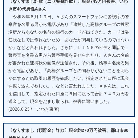
〔なりすまし詐欺（ニセ警察詐欺）〕現金749万円被害、いわ
き市40代男性Aさん
令和８年６月１９日、Ａさんのスマートフォンに警視庁の警
察官を名乗る男から電話があり「逮捕した高橋グループの捜索
場所からあなたの名前の銀行のカードが出てきた。カードは委
任状なしでは作れないため、あなたが関与しているのではない
か」などと言われました。さらに、ＬＩＮＥのビデオ通話で、
警察官を名乗る男から警察手帳を見せられたり、Ａさんの名前
が書かれた逮捕状の画像が送信され、その後、検事を名乗る男
から電話があり、「高橋グループとの関わりがないことを明ら
かにするため取引の履歴を確認したい。指定された口座に現金
を振り込んで欲しい。」などと言われました。Ａさんは、これ
を信用して、指定された口座に６回に渡って合計７４９万円を
送金して、現金をだまし取られ、被害に遭いました。
(2026.6.23 / いわき東署)
〔なりすまし（預貯金）詐欺〕現金約270万円被害、郡山市60
代男性Aさん