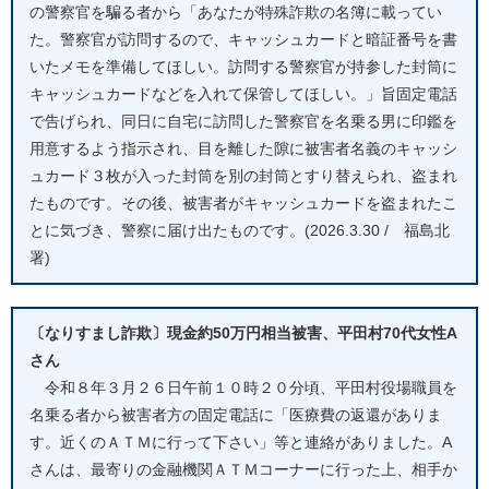
の警察官を騙る者から「あなたが特殊詐欺の名簿に載ってい
た。警察官が訪問するので、キャッシュカードと暗証番号を書
いたメモを準備してほしい。訪問する警察官が持参した封筒に
キャッシュカードなどを入れて保管してほしい。」旨固定電話
で告げられ、同日に自宅に訪問した警察官を名乗る男に印鑑を
用意するよう指示され、目を離した隙に被害者名義のキャッシ
ュカード３枚が入った封筒を別の封筒とすり替えられ、盗まれ
たものです。その後、被害者がキャッシュカードを盗まれたこ
とに気づき、警察に届け出たものです。(2026.3.30 / 福島北
署)
〔なりすまし詐欺〕現金約50万円相当被害、平田村70代女性A
さん
令和８年３月２６日午前１０時２０分頃、平田村役場職員を
名乗る者から被害者方の固定電話に「医療費の返還がありま
す。近くのＡＴＭに行って下さい」等と連絡がありました。A
さんは、最寄りの金融機関ＡＴＭコーナーに行った上、相手か