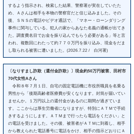
するよう指示され、検索した結果、警察署が実在していたた
め、Ａさんは相手を本物の警察官だと信じ込みました。その
後、ＳＮＳの電話やビデオ通話で、「マネー・ローンダリング
事件に関与している。犯人の家からあなた名義の通帳が出てき
た。調査費名目でお金を振り込んでもらう必要がある」等と言
われ、複数回にわたって約７７０万円を振り込み、現金をだま
し取られる被害に遭いました。(2026.7.22 / 白河署)
〔なりすまし詐欺（還付金詐欺）〕現金約50万円被害、田村市
70代女性Aさん
令和８年７月１日、自宅の固定電話機に市役所職員を名乗る
男性から「後期高齢者医療費が安くなります。封筒が届いてい
ませんか。１万円以上の還付金があるのに期間が過ぎていま
す。ここからは厚生労働省になりますが、特別にＡＴＭで手続
きするようにします。ＡＴＭまで行ったら電話をください」と
の電話を受けました。その後、被害者がＡＴＭに到着し、相手
から教えられた電話番号に電話をかけ、相手の指示どおりにＡ