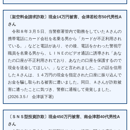
〔架空料金請求詐欺〕現金14万円被害、会津若松市50代男性A
さん
令和８年３月５日、当警察署管内で勤務をしていたＡさんの
携帯電話にカード会社を名乗る男から「カードが不正利用され
ている。」などと電話があり、その後、電話をかわった警視庁
職員を名乗る男から、ＬＩＮＥのビデオ通話に誘導され「あな
たの口座が不正利用されており、あなたの口座を保護するので
現金を送金してほしい。」などと言われました。この話を信用
したＡさんは、１４万円の現金を指定された口座に振り込んで
お金を騙し取られる被害に遭いました。同日、Ａさんが詐欺被
害に遭ったことに気づき、警察に通報して発覚しました。
(2026.3.5 / 会津坂下署)
〔ＳＮＳ型投資詐欺〕現金450万円被害、南会津郡40代男性A
さん