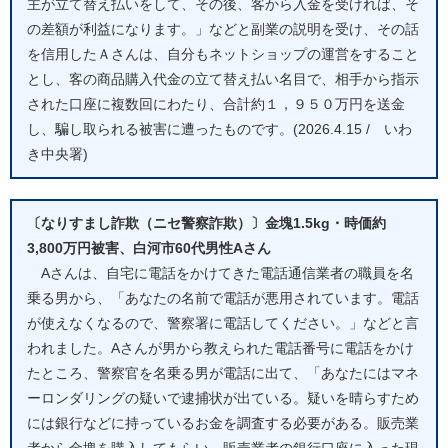
主が立て替え払いをして、その後、客から入金を受ければ、そ
の差額が利益になります。」などと副業の説明を受け、その話
を信用したＡさんは、自分もネットショップの運営をすること
とし、客の商品購入代金の立て替え払い名目で、相手から指示
された口座に複数回にわたり、合計約１，９５０万円を送金
し、騙し取られる被害に遭ったものです。(2026.4.15 / いわ
き中央署)
〔なりすまし詐欺（ニセ警察詐欺）〕金塊1.5kg・時価約
3,800万円被害、白河市60代男性Aさん
Aさんは、自宅に電話をかけてきた電話通信業者の職員を名
乗る男から、「あなたの名前で電話が悪用されています。電話
が使えなくなるので、警察署に電話してください。」などと言
われました。Aさんが男から教えられた電話番号に電話をかけ
たところ、警察官を名乗る男が電話に出て、「あなたにはマネ
ーロンダリングの疑いで逮捕状が出ている。疑いを晴らすため
には銀行などに持っているお金を調査する必要がある。販売業
者から金塊を購入してもらい、販売業者の銀行口座に入った現