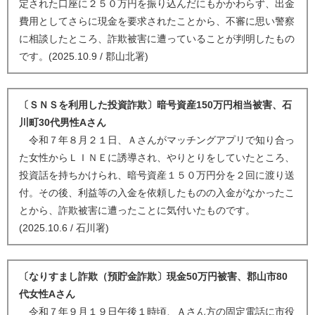
定された口座に２５０万円を振り込んだにもかかわらず、出金
費用としてさらに現金を要求されたことから、不審に思い警察
に相談したところ、詐欺被害に遭っていることが判明したもの
です。(2025.10.9 / 郡山北署)
〔ＳＮＳを利用した投資詐欺〕暗号資産150万円相当被害、石
川町30代男性Aさん
令和７年８月２１日、Ａさんがマッチングアプリで知り合っ
た女性からＬＩＮＥに誘導され、やりとりをしていたところ、
投資話を持ちかけられ、暗号資産１５０万円分を２回に渡り送
付。その後、利益等の入金を依頼したものの入金がなかったこ
とから、詐欺被害に遭ったことに気付いたものです。
(2025.10.6 / 石川署)
〔なりすまし詐欺（預貯金詐欺〕現金50万円被害、郡山市80
代女性Aさん
令和７年９月１９日午後１時頃、Ａさん方の固定電話に市役