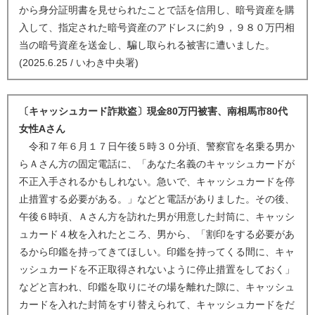
から身分証明書を見せられたことで話を信用し、暗号資産を購
入して、指定された暗号資産のアドレスに約９，９８０万円相
当の暗号資産を送金し、騙し取られる被害に遭いました。
(2025.6.25 / いわき中央署)
〔キャッシュカード詐欺盗〕現金80万円被害、南相馬市80代
女性Aさん
令和７年６月１７日午後５時３０分頃、警察官を名乗る男か
らＡさん方の固定電話に、「あなた名義のキャッシュカードが
不正入手されるかもしれない。急いで、キャッシュカードを停
止措置する必要がある。」などと電話がありました。その後、
午後６時頃、Ａさん方を訪れた男が用意した封筒に、キャッシ
ュカード４枚を入れたところ、男から、「割印をする必要があ
るから印鑑を持ってきてほしい。印鑑を持ってくる間に、キャ
ッシュカードを不正取得されないように停止措置をしておく」
などと言われ、印鑑を取りにその場を離れた隙に、キャッシュ
カードを入れた封筒をすり替えられて、キャッシュカードをだ