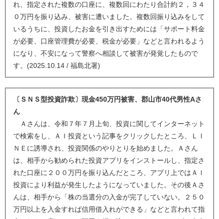
れ、指定された複数の口座に、複数回にわたり合計約２，３４
０万円を振り込み、被害に遭いました。複数回振り込みをして
いるうちに、投資したお金を引き出すためには「サポート料金
が必要、口座管理費が必要、税金が必要」などと言われるよう
になり、不安になって警察へ相談して被害が発覚したもので
す。(2025.10.14 / 福島北署)
〔ＳＮＳ型投資詐欺〕現金450万円被害、郡山市40代男性Aさ
ん
Ａさんは、令和７年７月上旬、投資に関してインターネット
で検索をし、ＡＩ投資という記事をクリックしたところ、ＬＩ
ＮＥに誘導され、投資関係のやりとりを始めました。Ａさん
は、相手から勧められた投資アプリをインストールし、指定さ
れた口座に２００万円を振り込んだところ、アプリ上ではＡＩ
投資により利益が発生したようになっていました。その後Ａさ
んは、相手から「株の当選分の入金が完了していない。２５０
万円以上を入金すれば信用借入れができる」などと言われて指