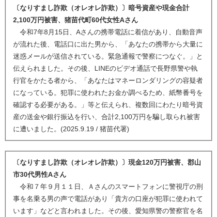
〔なりすまし詐欺（オレオレ詐欺）〕暗号資産や現金合計
2,100万円被害、猪苗代町60代女性Aさん
令和7年8月15日、Aさんの携帯電話に着信があり、自動音声
が流れた後、電話口に出た男から、「あなたの携帯から大量に
迷惑メールが送信されている。緊急通報で警察につなぐ。」と
伝えられました。その後、LINEのビデオ通話で長野県警や執
行官をかたる者から、「あなたはマネーロンダリングの容疑者
になっている。犯罪に使われたお金か調べるため、紙幣番号を
確認する必要がある。」等と伝えられ、複数回にわたり暗号資
産の送金や銀行振込を行い、合計2,100万円を騙し取られ被害
に遭いました。(2025.9.19 / 猪苗代署)
〔なりすまし詐欺（オレオレ詐欺）〕現金120万円被害、郡山
市30代男性Aさん
令和７年９月１１日、Ａさんのスマートフォンに警視庁の刑
事を名乗る男の声で電話があり「貴方の口座が犯罪に使われて
います」などと言われました。その後、愛知県警の警察官を名