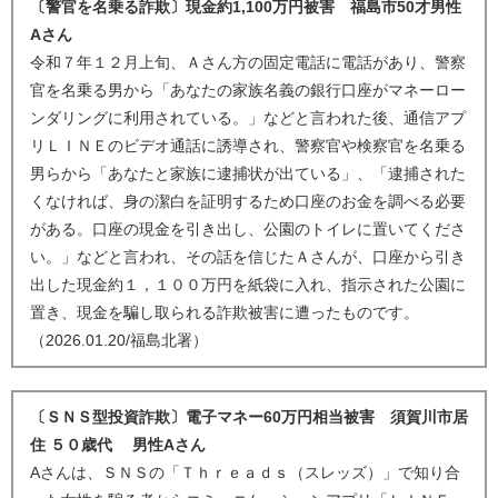
〔警官を名乗る詐欺〕現金約1,100万円被害 福島市50才男性
Aさん
令和７年１２月上旬、Ａさん方の固定電話に電話があり、警察
官を名乗る男から「あなたの家族名義の銀行口座がマネーロー
ンダリングに利用されている。」などと言われた後、通信アプ
リＬＩＮＥのビデオ通話に誘導され、警察官や検察官を名乗る
男らから「あなたと家族に逮捕状が出ている」、「逮捕された
くなければ、身の潔白を証明するため口座のお金を調べる必要
がある。口座の現金を引き出し、公園のトイレに置いてくださ
い。」などと言われ、その話を信じたＡさんが、口座から引き
出した現金約１，１００万円を紙袋に入れ、指示された公園に
置き、現金を騙し取られる詐欺被害に遭ったものです。
（2026.01.20/福島北署）
〔ＳＮＳ型投資詐欺〕電子マネー60万円相当被害 須賀川市居
住 ５０歳代 男性Aさん
Aさんは、ＳＮＳの「Ｔｈｒｅａｄｓ（スレッズ）」で知り合