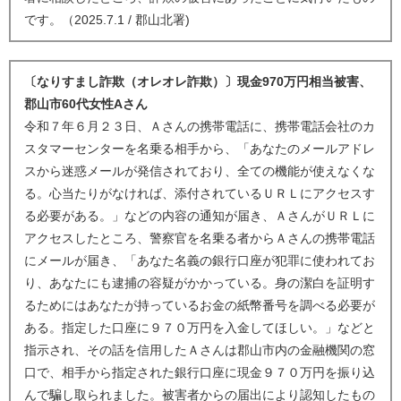
です。（2025.7.1 / 郡山北署)
〔なりすまし詐欺（オレオレ詐欺）〕現金970万円相当被害、
郡山市60代女性Aさん
令和７年６月２３日、Ａさんの携帯電話に、携帯電話会社のカ
スタマーセンターを名乗る相手から、「あなたのメールアドレ
スから迷惑メールが発信されており、全ての機能が使えなくな
る。心当たりがなければ、添付されているＵＲＬにアクセスす
る必要がある。」などの内容の通知が届き、ＡさんがＵＲＬに
アクセスしたところ、警察官を名乗る者からＡさんの携帯電話
にメールが届き、「あなた名義の銀行口座が犯罪に使われてお
り、あなたにも逮捕の容疑がかかっている。身の潔白を証明す
るためにはあなたが持っているお金の紙幣番号を調べる必要が
ある。指定した口座に９７０万円を入金してほしい。」などと
指示され、その話を信用したＡさんは郡山市内の金融機関の窓
口で、相手から指定された銀行口座に現金９７０万円を振り込
んで騙し取られました。被害者からの届出により認知したもの