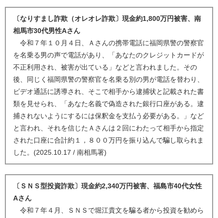
〔なりすまし詐欺（オレオレ詐欺〕現金約1,800万円被害、南
相馬市30代男性Aさん
令和７年１０月４日、Ａさんの携帯電話に福岡県警の警察官
を名乗る男の声で電話があり、「あなたのクレジットカードが
不正利用され、被害が出ている」などと言われました。その
後、同じく福岡県警の警察官を名乗る別の男が電話を替わり、
ビデオ通話に誘導され、そこで相手から逮捕状と記載された書
類を見せられ、「あなた名義で偽造された銀行口座がある。逮
捕されないようにするには保釈金を支払う必要がある。」など
と言われ、それを信じたＡさんは２回にわたって相手から指定
された口座に合計約１，８００万円を振り込んで騙し取られま
した。(2025.10.17 / 南相馬署)
〔ＳＮＳ型投資詐欺〕現金約2,340万円被害、福島市40代女性
Aさん
令和７年４月、ＳＮＳで堀江貴文を騙る者から投資を勧めら