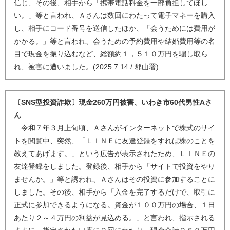
信じ、その後、相手から「携帯電話料金を一部負担してほし
い。」等と言われ、Ａさんは数回にわたって電子マネーを購入
し、相手にコード番号を送信したほか、「会うためには費用が
かかる。」等と言われ、会うための予約費用や結婚費用等の名
目で現金を振り込むなど、総額約１，５１０万円を騙し取ら
れ、被害に遭いました。(2025.7.14 / 郡山署)
〔SNS型投資詐欺〕現金260万円被害、いわき市60代男性Aさ
ん
令和７年３月上旬頃、Ａさんがインターネットで株式のサイ
トを閲覧中、突然、「ＬＩＮＥに友達登録をすれば株のことを
教えてあげます。」という広告が表示されたため、ＬＩＮＥの
友達登録をしました。登録後、相手から「サイトで投資をやり
ませんか。」等と誘われ、Ａさんはその投資に参加することに
しました。その後、相手から「入金を完了するだけで、取引に
正式に参加できるようになる。資金が１００万円の場合、１日
あたり２～４万円の利益が見込める。」と言われ、指示される