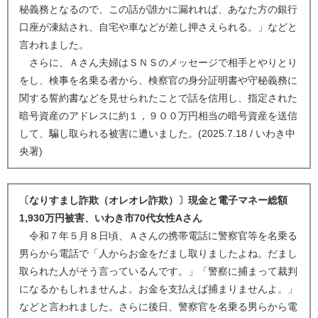
秘義務となるので、この話が誰かに漏れれば、あなた方の銀行
口座が凍結され、自宅や車などが差し押さえられる。」などと
言われました。
さらに、Ａさん夫婦はＳＮＳのメッセージで相手とやりとり
をし、検事を名乗る者から、検察官の身分証明書や守秘義務に
関する誓約書などを見せられたことで話を信用し、指定された
暗号資産のアドレスに約１，９００万円相当の暗号資産を送信
して、騙し取られる被害に遭いました。(2025.7.18 / いわき中
央署)
〔なりすまし詐欺（オレオレ詐欺）〕現金と電子マネー総額
1,930万円被害、いわき市70代女性Aさん
令和７年５月８日頃、Ａさんの携帯電話に警察官等を名乗る
男らから電話で「人からお金をだまし取りましたよね。だまし
取られた人がそう言っているんです。」「警察に捕まって裁判
になるかもしれませんよ。お金を支払えば捕まりませんよ。」
などと言われました。さらに後日、警察官を名乗る男らから電