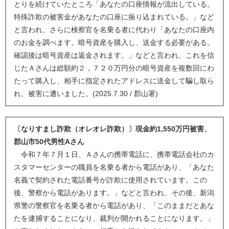
とりを続けていたところ「あなたの口座情報が流出している。
特殊詐欺の被害金があなたの口座に振り込まれている。」など
と言われ、さらに検察官を名乗る者に代わり「あなたの口座内
のお金を調べます。暗号資産を購入し、送金する必要がある。
確認後は暗号資産は返金されます。」などと言われ、これを信
じたＡさんは総額約２，７２０万円分の暗号資産を複数回にわ
たって購入し、相手に指定されたアドレスに送金して騙し取ら
れ、被害に遭いました。(2025.7.30 / 郡山署)
〔なりすまし詐欺（オレオレ詐欺）〕現金約1,550万円被害、
郡山市50代男性Aさん
令和７年７月１日、Ａさんの携帯電話に、携帯電話会社のカ
スタマーセンターの職員を名乗る者から電話があり、「あなた
名義で契約された電話番号が詐欺に使用されています。この
後、警察から電話があります。」などと言われ、その後、新潟
県警の警察官を名乗る者から電話があり、「このままだとあな
たを逮捕することになり、裁判が開かれることになります。」