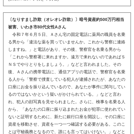
〔なりすまし詐欺（オレオレ詐欺）〕暗号資産約500万円相当
被害、いわき市80代女性Aさん
令和７年６月５日、Ａさん宅の固定電話に薬局の職員を名乗
る男から「違法な薬を買っていませんか。これから警察に連絡
しますね。」と電話があり、その後、警察官を名乗る男から
「これから警察署に来れますか。遠方で来れないのであればＳ
ＮＳでやりとりをしましょう。」などと言われました。その
後、Ａさんの携帯電話に、通信アプリの電話で、警察官を名乗
る人から「警察で捜査している犯人が逮捕されたが、あなたの
口座にお金を振り込んでいるので、あなたが事件に関与してい
るのではないかという疑いがかけられている。」などと言わ
れ、犯人の顔写真を見せられました。さらに、検事を名乗る人
から、「あなたの口座に振り込まれたお金が犯罪に使われてい
ないと証明するために、新たに銀行口座を開設し、その口座に
資産を移動させ、資産を一つ一つ確認する必要がある。このこ
とは守秘義務となるので、誰にも言ってはいけない。」などと