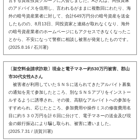
営する資産投資グループに入会しました。Aさんは、同投資家
のアドバイスを信用し、言われるがままに複数回にわたり、海
外の暗号資産業者に対して、合計649万円分の暗号資産を送金
したものの、8月13日、同投資家と連絡が取れなくなり、海外
の暗号資産業者のホームページにもアクセスできなくなったこ
とから、不安になって警察に相談し被害が発覚したものです。
(2025.8.16 / 石川署)
〔架空料金請求詐欺〕現金と電子マネー約530万円被害、郡山
市30代女性Aさん
被害者が利用していたＳＮＳに送られてきたアルバイト募集
の通知を見て参加したところ、別なＳＮＳアプリをインストー
ルするように誘導され、その後、高額なアルバイトへの参加を
すすめられ、応じたところ、参加費用や操作ミスの修復費用名
目に約５３０万円を計６回に分けて、電子マネーの送金及び現
金の銀行振込により騙し取られ、被害に遭いました。
(2025.7.31 / 須賀川署)