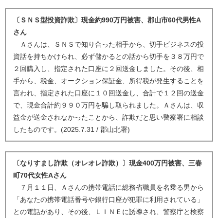
〔ＳＮＳ型投資詐欺〕現金約990万円被害、郡山市60代男性A
さん
Ａさんは、ＳＮＳで知り合った相手から、切手ビジネスの投
資話を持ちかけられ、必ず儲かるとの話から切手を３８万円で
２回購入し、指定された口座に２回送金しました。その後、相
手から、税金、オークション保証金、所得税が発生することを
言われ、指定された口座に１０回送金し、合計で１２回の送金
で、現金合計約９９０万円を騙し取られました。Ａさんは、収
益金が送金されなかったことから、詐欺だと思い警察署に相談
したものです。(2025.7.31 / 郡山北署)
〔なりすまし詐欺（オレオレ詐欺）〕現金400万円被害、三春
町70代女性Aさん
７月１１日、Ａさんの携帯電話に総務省職員を名乗る男から
「あなたの携帯電話番号や銀行口座が犯罪に利用されている」
との電話があり、その後、ＬＩＮＥに誘導され、警察庁と検察