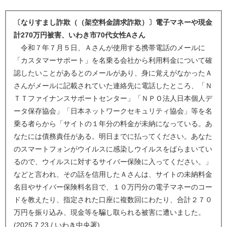
〔なりすまし詐欺（（架空料金請求詐欺）〕電子マネーや現金
計270万円被害、いわき市70代女性Aさん
令和７年７月５日、Ａさんが使用する携帯電話のメールに
「カスタマーサポート」を名乗る会社から利用料金について確
認したいことがあるとのメールがあり、身に覚えがなかったＡ
さんがメールに記載されていた連絡先に電話したところ、「Ｎ
ＴＴファイナンスサポートセンター」「ＮＰＯ法人日本個人デ
ータ保存協会」「日本ネットワークセキュリティ協会」等を名
乗る者らから「サイトの１年分の料金が未納になっている。あ
なたには債務責任がある。明日までに払ってください。あなた
のスマートフォンがウイルスに感染しウイルスをばらまいてい
るので、ウイルスに対するサイバー保険に入ってください。」
などと言われ、その話を信用したＡさんは、サイトの未納料金
名目やサイバー保険料名目で、１０万円分の電子マネーのコー
ドを教えたり、指定された口座に複数回にわたり、合計２７０
万円を振り込み、現金等を騙し取られる被害に遭いました。
(2025.7.23 / いわき中央署)