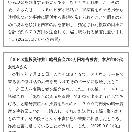
いる現金を調査する必要がある」などと言われました。その
後、ＡさんはＬＩＮＥのビデオ通話で、警察官を名乗る男から
逮捕状などの事件に関係する書類を見せられたことで調査のた
めに現金を預ける内容の話を信用し、指定された複数の口座に
合計で約６７０万円を送金して、騙し取られる被害に遭いまし
た。(2025.9.9 / いわき南署)
〔ＳＮＳ型投資詐欺〕暗号資産700万円相当被害、本宮市60代
女性Aさん
令和７年７月２１日、ＡさんはＳＮＳで、アナウンサーを名
乗る者の儲け話の広告を見つけてそのページに接続したとこ
ろ、外国人を名乗る者を紹介されました。その後、ＬＩＮＥに
誘導され、「あなたの資産を管理して利益が出るようにしてあ
げる」と暗号資産への投資を勧められ、７００万円分の暗号資
産を複数回にわたって購入し、それぞれ送信して騙し取られた
ものです。その後Ａさんが不審に思い警察に相談したところ、
詐欺被害に遭っていることが判明しました。(2025.9.8 / 郡山