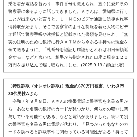
乗る者が電話を替わり、事件番号を教えられ、直ぐに愛知県の
警察署に来るように話してきました。Ａさんは、愛知県に行く
ことが出来ないと言うと、ＬＩＮＥのビデオ通話に誘導され事
情聴取が始まり、そこで警察官のような制服を着た人物にビデ
オ通話で警察手帳や逮捕状と記載された書類を見せられ、「無
実の証明のために銀行に行きＡＴＭから今ある手持ちの現金を
全て送るように」「札番号を認証し確認がとれれば明日全額返
金する」などと言われ、相手から指定された口座に現金１２０
万円を振り込んで騙し取られました。(2025.9.19 / 郡山北署)
〔特殊詐欺（オレオレ詐欺)〕現金約670万円被害、いわき市
30代男性Aさん
令和７年９月８日、Ａさんの携帯電話に警察官を名乗る男か
ら「あなた名義の銀行のカードが見つかり、何らかの犯罪に関
与している可能性がある」などと電話がありました。続いて別
の警察官を名乗る男に電話が代わり、「見つかったあなたのカ
ードを調べると詐欺事件に関わっている可能性がある「持って