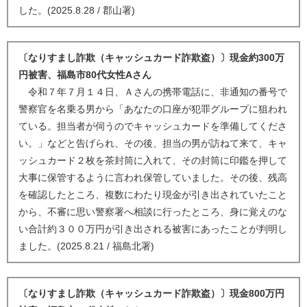
した。(2025.8.28 / 郡山署)
〔なりすまし詐欺（キャッシュカード詐欺盗）〕現金約300万
円被害、福島市80代女性Aさん
令和７年７月１４日、Ａさんの携帯電話に、非通知の番号で
警察官を名乗る男から「あなたの口座が犯罪グループに狙われ
ている。担当者が伺うのでキャッシュカードを準備してくださ
い。」などと告げられ、その後、担当の男が訪ねて来て、キャ
ッシュカード２枚を茶封筒に入れて、その封筒に印鑑を押して
大事に保管するように言われ保管していました。その後、残高
を確認したところ、複数にわたり現金が引き出されていたこと
から、不審に思い警察署へ相談に行ったところ、身に覚えのな
い合計約３００万円が引き出される被害にあったことが判明し
ました。(2025.8.21 / 福島北署)
〔なりすまし詐欺（キャッシュカード詐欺盗）〕現金800万円