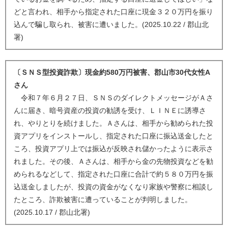
どと言われ、相手から指定された口座に現金３２０万円を振り
込んで騙し取られ、被害に遭いました。(2025.10.22 / 郡山北
署)
〔ＳＮＳ型投資詐欺〕現金約580万円被害、郡山市30代女性A
さん
令和７年６月２７日、ＳＮＳのダイレクトメッセージがＡさ
んに届き、暗号資産の投資の勧誘を受け、ＬＩＮＥに誘導さ
れ、やりとりを続けました。Ａさんは、相手から勧められた投
資アプリをインストールし、指定された口座に振込送金したと
ころ、投資アプリ上では振込が反映され儲かったように表示さ
れました。その後、Ａさんは、相手から金の先物投資などを勧
められるなどして、指定された口座に合計で約５８０万円を振
込送金しましたが、投資の資金がなくなり家族や警察に相談し
たところ、詐欺被害に遭っていることが判明しました。
(2025.10.17 / 郡山北署)