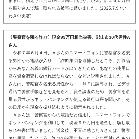
ままに、指定された口座に２回にわたり、現金合計２６０万円
を振り込んで騙し取られる被害に遭いました。(2025.7.9 / い
わき中央署)
〔警察官を騙る詐欺〕現金99万円相当被害、郡山市30代男性A
さん
令和７年６月４日、Ａさんのスマートフォンに警察官を名乗
る男性から電話が入り、「詐欺集団を逮捕したところ、押収品
からあなた名義の銀行カードが出てきたため、あなたの使用口
座を資金調査しなければならない」などと説明されました。Ａ
さんは、警察官を名乗る男性からＬＩＮＥに誘導され、ビデオ
通話で警察手帳などを見せられ、資金調査のため、警察官を名
乗る男性からネットバンキングが使える銀行口座を聞かれ、そ
の口座から現金を振り込むように指示されました。
Ａさんは、警察官からの電話だと信用し、スマートフォンで
ネットバンキングを利用して、現金９９万円を送金し、騙し取
られ被害に遭いました。送金後、不審に感じたＡさんは、警察
署に相談したところ、詐欺の被害にあったことに気付いたもの