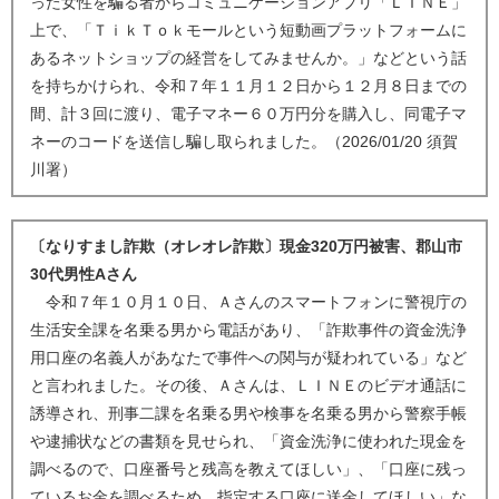
った女性を騙る者からコミュニケーションアプリ「ＬＩＮＥ」
上で、「ＴｉｋＴｏｋモールという短動画プラットフォームに
あるネットショップの経営をしてみませんか。」などという話
を持ちかけられ、令和７年１１月１２日から１２月８日までの
間、計３回に渡り、電子マネー６０万円分を購入し、同電子マ
ネーのコードを送信し騙し取られました。（2026/01/20 須賀
川署）
〔なりすまし詐欺（オレオレ詐欺〕現金320万円被害、郡山市
30代男性Aさん
令和７年１０月１０日、Ａさんのスマートフォンに警視庁の
生活安全課を名乗る男から電話があり、「詐欺事件の資金洗浄
用口座の名義人があなたで事件への関与が疑われている」など
と言われました。その後、Ａさんは、ＬＩＮＥのビデオ通話に
誘導され、刑事二課を名乗る男や検事を名乗る男から警察手帳
や逮捕状などの書類を見せられ、「資金洗浄に使われた現金を
調べるので、口座番号と残高を教えてほしい」、「口座に残っ
ているお金を調べるため、指定する口座に送金してほしい」な