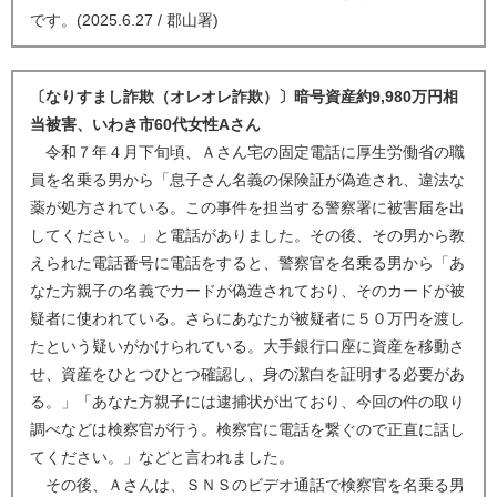
です。(2025.6.27 / 郡山署)
〔なりすまし詐欺（オレオレ詐欺）〕暗号資産約9,980万円相
当被害、いわき市60代女性Aさん
令和７年４月下旬頃、Ａさん宅の固定電話に厚生労働省の職
員を名乗る男から「息子さん名義の保険証が偽造され、違法な
薬が処方されている。この事件を担当する警察署に被害届を出
してください。」と電話がありました。その後、その男から教
えられた電話番号に電話をすると、警察官を名乗る男から「あ
なた方親子の名義でカードが偽造されており、そのカードが被
疑者に使われている。さらにあなたが被疑者に５０万円を渡し
たという疑いがかけられている。大手銀行口座に資産を移動さ
せ、資産をひとつひとつ確認し、身の潔白を証明する必要があ
る。」「あなた方親子には逮捕状が出ており、今回の件の取り
調べなどは検察官が行う。検察官に電話を繋ぐので正直に話し
てください。」などと言われました。
その後、Ａさんは、ＳＮＳのビデオ通話で検察官を名乗る男