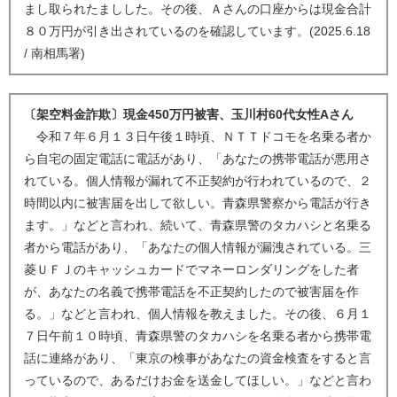
まし取られたましした。その後、Ａさんの口座からは現金合計
８０万円が引き出されているのを確認しています。(2025.6.18
/ 南相馬署)
〔架空料金詐欺〕現金450万円被害、玉川村60代女性Aさん
令和７年６月１３日午後１時頃、ＮＴＴドコモを名乗る者か
ら自宅の固定電話に電話があり、「あなたの携帯電話が悪用さ
れている。個人情報が漏れて不正契約が行われているので、２
時間以内に被害届を出して欲しい。青森県警察から電話が行き
ます。」などと言われ、続いて、青森県警のタカハシと名乗る
者から電話があり、「あなたの個人情報が漏洩されている。三
菱ＵＦＪのキャッシュカードでマネーロンダリングをした者
が、あなたの名義で携帯電話を不正契約したので被害届を作
る。」などと言われ、個人情報を教えました。その後、６月１
７日午前１０時頃、青森県警のタカハシを名乗る者から携帯電
話に連絡があり、「東京の検事があなたの資金検査をすると言
っているので、あるだけお金を送金してほしい。」などと言わ