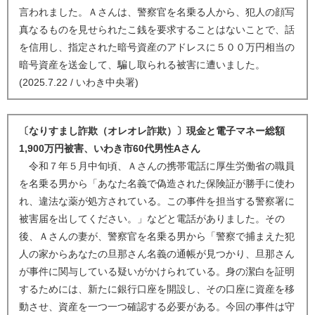
言われました。Ａさんは、警察官を名乗る人から、犯人の顔写
真なるものを見せられたこ銭を要求することはないことで、話
を信用し、指定された暗号資産のアドレスに５００万円相当の
暗号資産を送金して、騙し取られる被害に遭いました。
(2025.7.22 / いわき中央署)
〔なりすまし詐欺（オレオレ詐欺）〕現金と電子マネー総額
1,900万円被害、いわき市60代男性Aさん
令和７年５月中旬頃、Ａさんの携帯電話に厚生労働省の職員
を名乗る男から「あなた名義で偽造された保険証が勝手に使わ
れ、違法な薬が処方されている。この事件を担当する警察署に
被害届を出してください。」などと電話がありました。その
後、Ａさんの妻が、警察官を名乗る男から「警察で捕まえた犯
人の家からあなたの旦那さん名義の通帳が見つかり、旦那さん
が事件に関与している疑いがかけられている。身の潔白を証明
するためには、新たに銀行口座を開設し、その口座に資産を移
動させ、資産を一つ一つ確認する必要がある。今回の事件は守