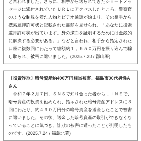
と言われました。さらに、相手から送られてきたショートメッ
セージに添付されていたＵＲＬにアクセスしたところ、警察官
のような制服を着た人物とビデオ通話が始まり、その相手から
捜索差押許可状と記載された書類を見せられ、「あなたに捜索
差押許可状が出ています。身の潔白を証明するためには金銭的
に解決する必要がある。」などと言われ、相手から指定された
口座に複数回にわたって総額約１，５５０万円を振り込んで騙
し取られ、被害に遭いました。(2025.7.28 / 郡山署)
〔投資詐欺〕暗号資産約490万円相当被害、福島市30代男性A
さん
令和７年２月７日、ＳＮＳで知り合った者からＬＩＮＥで、
暗号資産の投資を勧められ、指示された暗号資産アドレスに３
回にわたり、約４９０万円分の暗号資産を送金したことで被害
に遭いました。その後、送金した暗号資産の取引ができなくな
っていることに気づき、詐欺の被害に遭ったことが判明したも
のです。(2025.7.24 / 福島北署)