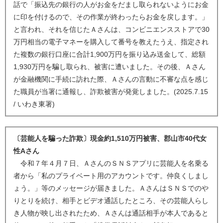
話で「振込先の銀行の人がお金をだまし取られないようにお金
に印を付けるので、その作業が終わったらお金を戻します。」
と言われ、それを信じたＡさんは、コンビニエンスストアで30
万円相当の電子マネーを購入して番号を教えたうえ、指定され
た複数の銀行口座に合計1,900万円を振り込み送金して、総額
1,930万円を騙し取られ、被害に遭いました。その後、Ａさん
が金融機関に手続に訪れた際、Ａさんの言動に不審な点を感じ
た職員が当署に通報し、詐欺被害が発覚しました。(2025.7.15
/ いわき東署)
〔芸能人を騙った詐欺〕現金約1,510万円被害、郡山市40代女
性Aさん
令和７年４月７日、ＡさんのＳＮＳアプリに芸能人を名乗る
者から「私のプライベート用のアカウントです。仲良くしまし
ょう。」等のメッセージが届きました。ＡさんはＳＮＳでのや
りとりを続け、相手とビデオ通話したところ、その芸能人らし
き人物が映し出されたため、Ａさんは通話相手が本人であると