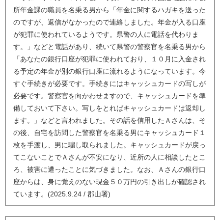
所年金課の職員を名乗る男から「年金に関するハガキを送った
のですが、返信がなかったので連絡しました。年金が入る口座
が犯罪に使われているようです。県警の人に電話を代わりま
す。」などと電話があり、続いて県警の警察官を名乗る男から
「あなたの銀行口座が犯罪に使われており、１０月に入金され
る予定の年金が別の銀行口座に流れるようになっています。今
すぐ手続きが必要です。手続きにはキャッシュカードの写しが
必要です。警察官を向かわせますので、キャッシュカードを準
備しておいて下さい。写しをとればキャッシュカードは返却し
ます。」などと言われました。その話を信用したＡさんは、そ
の後、自宅を訪問した警察官を名乗る男にキャッシュカード１
枚を手渡し、男に騙し取られました。キャッシュカードが戻っ
てこないことでＡさんが不安になり、近所の人に相談したとこ
ろ、被害に遭ったことに気づきました。なお、Ａさんの銀行口
座からは、身に覚えのない現金５０万円の引き出しが確認され
ています。(2025.9.24 / 郡山署)