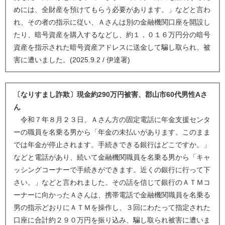
めには、全財産を預けてもらう必要があります。」などと言わ
れ、その者の指示に従い、Ａさんは別の金融機関口座を開設し
たり、暗号資産を購入するなどし、約１，０１６万円分の暗号
資産を指示された暗号資産アドレスに送金して騙し取られ、被
害に遭いました。(2025.9.2 / 伊達署)
〔なりすまし詐欺〕現金約290万円被害、郡山市60代男性Aさ
ん
令和７年８月２３日、Ａさん方の固定電話に年金支援センタ
ーの職員を名乗る男から「年金の未払いがあります。このまま
では年金が停止されます。手続きできる銀行はどこですか。」
などと電話があり、続いて金融機関職員を名乗る男から「キャ
ッシングコーナーで手続きができます。近くの銀行に行って下
さい。」などと言われました。その話を信じて銀行のＡＴＭコ
ーナーに向かったＡさんは、携帯電話で金融機関職員を名乗る
男の指示どおりにＡＴＭを操作し、３回にわたって指定された
口座に合計約２９０万円を振り込み、騙し取られ被害に遭いま