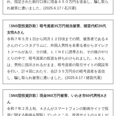
れ、指定された銀行口座に現金４５０万円を送金し、騙し取ら
れ被害に遭いました。(2025.6.17 / 石川署)
〔SNS型投資詐欺〕暗号資産35万円相当被害、猪苗代町20代
女性Aさん
令和７年５月１日から同月１２日頃までの間、被害者であるＡ
さんのインスタグラムに、外国人男性を名乗る者からダイレク
トメールがあり、その後、ＬＩＮＥに誘導され、その後のやり
とりの中で、暗号資産の投資を持ちかけられました。Ａさん
は、男性に指示されるがまま、暗号資産の取引サイトの開設等
を行い、計４回にわたり、合計３５万円分の暗号資産を送信
し、騙し取られ被害に遭いました。(2025.6.17 / 猪苗代署)
〔SNS型投資詐欺〕現金960万円被害、いわき市60代男性Aさ
ん
令和７年２月上旬、Ａさんがスマートフォンの動画サイトで投
資に関する動画を閲覧していたところ、投資サイトのＵＲＬが