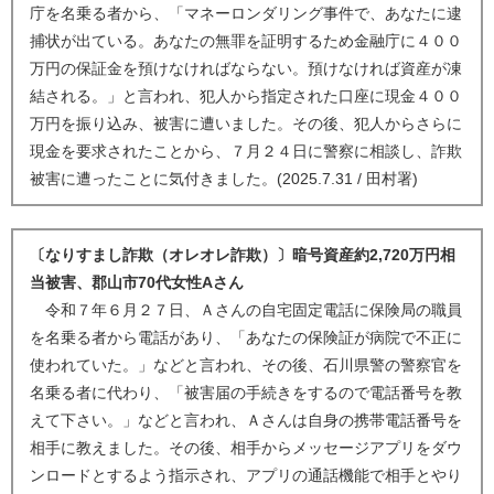
庁を名乗る者から、「マネーロンダリング事件で、あなたに逮
捕状が出ている。あなたの無罪を証明するため金融庁に４００
万円の保証金を預けなければならない。預けなければ資産が凍
結される。」と言われ、犯人から指定された口座に現金４００
万円を振り込み、被害に遭いました。その後、犯人からさらに
現金を要求されたことから、７月２４日に警察に相談し、詐欺
被害に遭ったことに気付きました。(2025.7.31 / 田村署)
〔なりすまし詐欺（オレオレ詐欺）〕暗号資産約2,720万円相
当被害、郡山市70代女性Aさん
令和７年６月２７日、Ａさんの自宅固定電話に保険局の職員
を名乗る者から電話があり、「あなたの保険証が病院で不正に
使われていた。」などと言われ、その後、石川県警の警察官を
名乗る者に代わり、「被害届の手続きをするので電話番号を教
えて下さい。」などと言われ、Ａさんは自身の携帯電話番号を
相手に教えました。その後、相手からメッセージアプリをダウ
ンロードとするよう指示され、アプリの通話機能で相手とやり