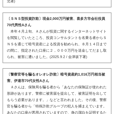
北署)
〔ＳＮＳ型投資詐欺〕現金2,000万円被害、喜多方市会社役員
70代男性Aさん
本年４月上旬、Ａさんが投資に関するインターネットサイト
を閲覧していたところ、投資コンサルタントを名乗る者からＳ
ＮＳを通じて暗号資産による投資を勧められ、８月１４日まで
の間に、指定された口座に２，０００万円を送金してだまし取
られ、被害に遭いました。(2025.9.2 / 会津坂下署)
〔警察官等を騙るオレオレ詐欺〕暗号資産約1,016万円相当被
害、伊達市70代女性Aさん
Ａさんは、保険局を騙る者から「あなたの保険証が使われた
形跡があります。警察に被害届を提出して、被害証明を出して
もらう必要があります。」などと言われました。その後、警察
官を騙る者から「特殊詐欺グループの犯人を捕まえています。
あなたの口座が悪用されていますので、身の潔白を証明するた