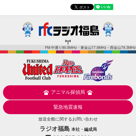
FM:中通り90.8MHz・東金山77.8MHz・西金山79.3MHz・金
アニマル探偵局
緊急地震速報
放送全般に関するお問い合わせ
ラジオ福島
本社・編成局