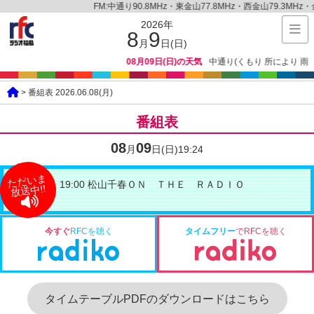
FM:中通り90.8MHz・東金山77.8MHz・西金山79.3MHz・金山7
2026年
8
9
月
日(日)
08月09日(日)の天気
中通り(くもり 所により 雨 で
> 番組表 2026.06.08(月)
番組表
08
09
月
日(日)
19:24
ただいま
19:00 松山千春ＯＮ ＴＨＥ ＲＡＤＩＯ
放送中!!
今すぐ
RFCを聴く
タイムフリー
でRFCを聴く
タイムテーブルPDFのダウンロードはこちら